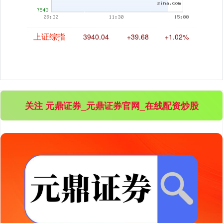
上证综指
3940.04
+39.68
+1.02%
关注 元鼎证券_元鼎证券官网_在线配资炒股
深证成指
14311.01
+200.89
+1.42%