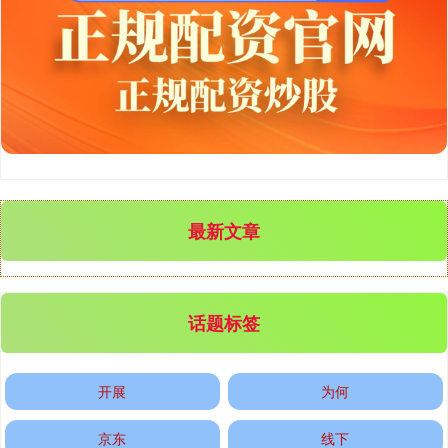
沪深300
4694.44
+43.13
+0.93%
最新文章
北证50
1134.24
+11.37
+1.01%
话题标签
开展
为何
京东
线下