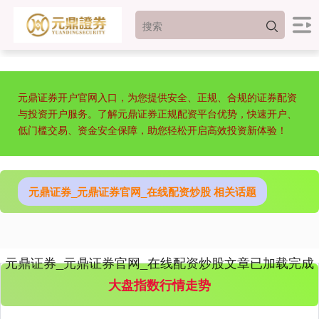
元鼎证券开户官网入口，为您提供安全、正规、合规的证券配资
与投资开户服务。了解元鼎证券正规配资平台优势，快速开户、
低门槛交易、资金安全保障，助您轻松开启高效投资新体验！
元鼎证券_元鼎证券官网_在线配资炒股 相关话题
元鼎证券_元鼎证券官网_在线配资炒股文章已加载完成
大盘指数行情走势