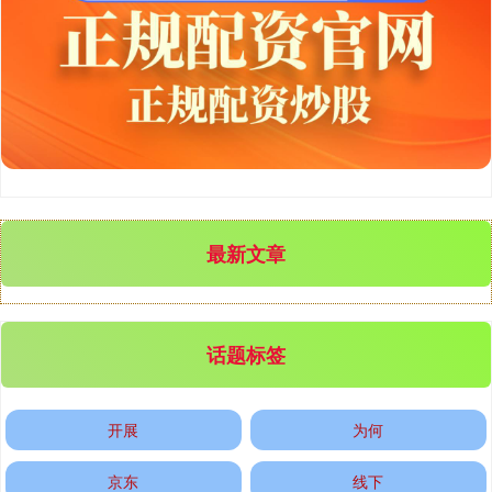
最新文章
话题标签
开展
为何
京东
线下