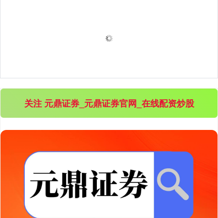
关注 元鼎证券_元鼎证券官网_在线配资炒股